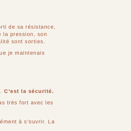
rti de sa résistance,
é la pression, son
ité sont sorties.
que je maintenais
n.
C’est la sécurité.
s très fort avec les
ment à s’ouvrir. La