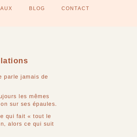
RAVAIL SUR
EAUX
BLOG
CONTACT
SE DIRE
lations
ne parle jamais de
ujours les mêmes
tion sur ses épaules.
 qui fait « tout le
, alors ce qui suit