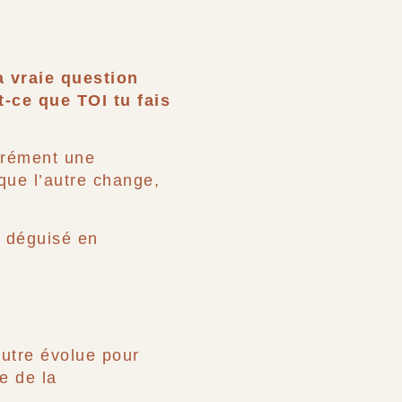
la vraie question
t-ce que TOI tu fais
érément une
 que l’autre change,
e déguisé en
’autre évolue pour
e de la