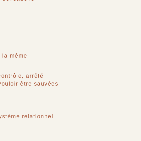
cu la même
ontrôle, arrêté
vouloir être sauvées
ystème relationnel