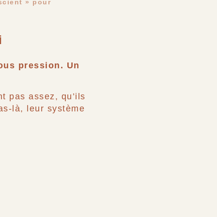
scient » pour
i
ous pression. Un
t pas assez, qu’ils
as-là, leur système