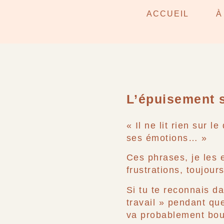
MON PARTEN
ACCUEIL
À
LUI : LA V
L’épuisement s
« Il ne lit rien sur 
ses émotions… »
Ces phrases, je le
frustrations, toujour
Si tu te reconnais da
travail » pendant qu
va probablement bou