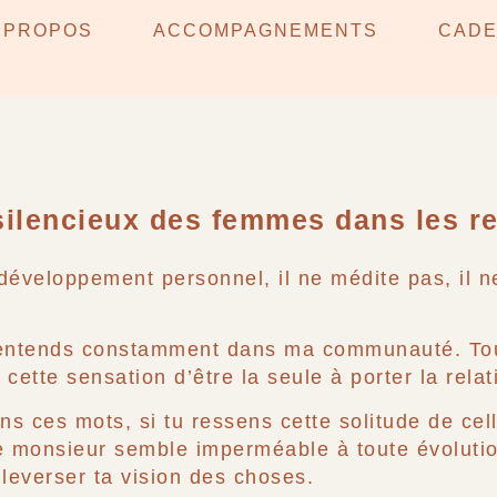
AIRE NE FAIT PAS DE T
 PROPOS
ACCOMPAGNEMENTS
CAD
ÉRITÉ QUE PERSONNE N’O
ilencieux des femmes dans les re
le développement personnel, il ne médite pas, il 
s entends constamment dans ma communauté. To
s cette sensation d’être la seule à porter la rela
ns ces mots, si tu ressens cette solitude de celle
e monsieur semble imperméable à toute évolution
leverser ta vision des choses.