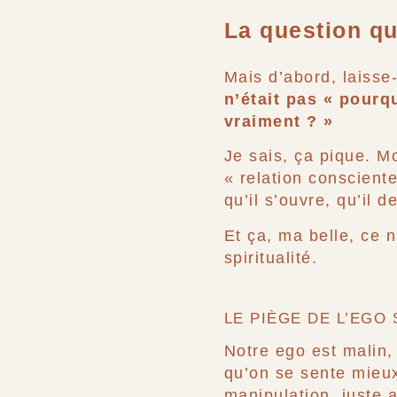
La question qu
Mais d’abord, laisse
n’était pas « pourq
vraiment ? »
Je sais, ça pique. M
« relation consciente
qu’il s’ouvre, qu’il d
Et ça, ma belle, ce 
spiritualité.
LE PIÈGE DE L’EGO 
Notre ego est malin, 
qu’on se sente mieux
manipulation, juste a