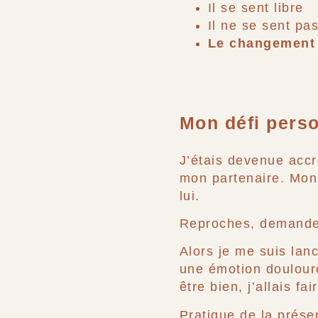
Il se sent libre
Il ne se sent p
Le changement v
Mon défi perso
J’étais devenue accr
mon partenaire. Mon 
lui.
Reproches, demandes,
Alors je me suis lan
une émotion douloure
être bien, j’allais fa
Pratique de la prése