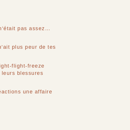
 n’était pas assez…
n’ait plus peur de tes
ht-flight-freeze
e leurs blessures
éactions une affaire