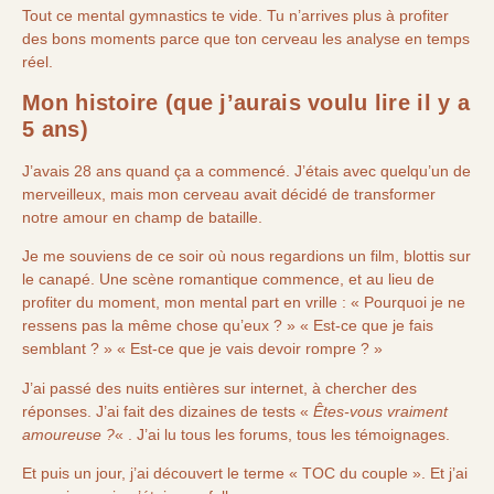
Tout ce mental gymnastics te vide. Tu n’arrives plus à profiter
des bons moments parce que ton cerveau les analyse en temps
réel.
Mon histoire (que j’aurais voulu lire il y a
5 ans)
J’avais 28 ans quand ça a commencé. J’étais avec quelqu’un de
merveilleux, mais mon cerveau avait décidé de transformer
notre amour en champ de bataille.
Je me souviens de ce soir où nous regardions un film, blottis sur
le canapé. Une scène romantique commence, et au lieu de
profiter du moment, mon mental part en vrille : « Pourquoi je ne
ressens pas la même chose qu’eux ? » « Est-ce que je fais
semblant ? » « Est-ce que je vais devoir rompre ? »
J’ai passé des nuits entières sur internet, à chercher des
réponses. J’ai fait des dizaines de tests «
Êtes-vous vraiment
amoureuse ?
« . J’ai lu tous les forums, tous les témoignages.
Et puis un jour, j’ai découvert le terme « TOC du couple ». Et j’ai