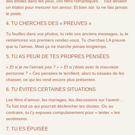
des étoiles dans les yeux, ces films romantiques… Tout devient
un étalon pour mesurer ton amour. Et bien sûr, tu ne fais jamais
le poids.
4. TU CHERCHES DES « PREUVES »
Tu fouilles dans vos photos, tu relis vos anciens messages, tu te
remémores vos premiers rendez-vous. Tu cherches LA preuve
que tu l’aimes. Mais ça ne marche jamais longtemps.
5. TU AS PEUR DE TES PROPRES PENSÉES
«
Et si je ne l’aimais pas ? » « Et si j’étais avec la mauvaise
personne
? » Ces pensées te terrifient, alors tu essaies de les
chasser, ce qui les rend encore plus présentes.
6. TU ÉVITES CERTAINES SITUATIONS
Les films d’amour, les mariages, les discussions sur l’avenir…
Tu fuis tout ce qui pourrait déclencher tes doutes. Ou au
contraire, tu t’y exposes compulsivement pour « tester » tes
sentiments.
7. TU ES ÉPUISÉE