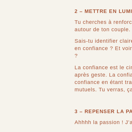
2 – METTRE EN LUM
Tu cherches à renforce
autour de ton couple.
Sais-tu identifier cl
en confiance ? Et voi
?
La confiance est le ci
après geste. La confia
confiance en étant tr
mutuels. Tu verras, ç
3 – REPENSER LA P
Ahhhh la passion ! J’a