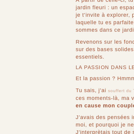
À partir de celle-ci, 
jardin fleuri : un espa
je t’invite à explorer
laquelle tu es parfai
sommes dans ce jardi
Revenons sur les fonda
sur des bases solides
essentiels.
LA PASSION DANS 
Et la passion ? Hmm
Tu sais, j’ai
souffert du 
ces moments-là, ma v
en cause mon coupl
J’avais des pensées in
moi, et pourquoi je ne
J’interprètais tout de