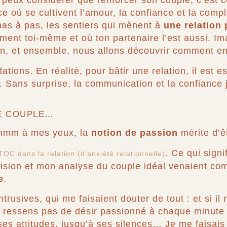
tu peux considérer que renforcer son couple, c’est
ce où se cultivent l’amour, la confiance et la compli
, pas à pas, les sentiers qui mènent à
une relation 
tement toi-même et où ton partenaire l’est aussi. I
n, et ensemble, nous allons découvrir comment en
tions. En réalité, pour bâtir une relation, il est e
. Sans surprise, la communication et la confiance 
LE COUPLE…
mmm à mes yeux, la
notion de passion
mérite d’ê
.
Ce qui signi
TOC dans la relation (d’anxiété relationnelle)
ision et mon analyse du couple idéal venaient c
e
.
trusives, qui me faisaient douter de tout : et si il 
 ressens pas de désir passionné à chaque minute vi
 ses attitudes, jusqu’à ses silences… Je me faisais 