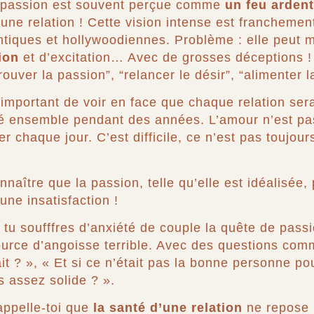
passion est souvent perçue comme
un feu ardent
une relation ! Cette vision intense est franchement
tiques et hollywoodiennes. Problème : elle peut 
tion
et d’excitation… Avec de grosses déceptions ! 
ouver la passion”, “relancer le désir”, “alimenter 
t important de voir en face que chaque relation ser
té ensemble pendant des années. L’amour n’est pa
chaque jour. C’est difficile, ce n’est pas toujours 
nnaître que
la passion, telle qu’elle est idéalisée,
 une insatisfaction !
si tu soufffres d’anxiété de couple la quête de pas
urce d’angoisse terrible. Avec des questions com
ait ? », « Et si ce n’était pas la bonne personne po
s assez solide ? ».
ppelle-toi que
la santé d’une relation
ne repose 