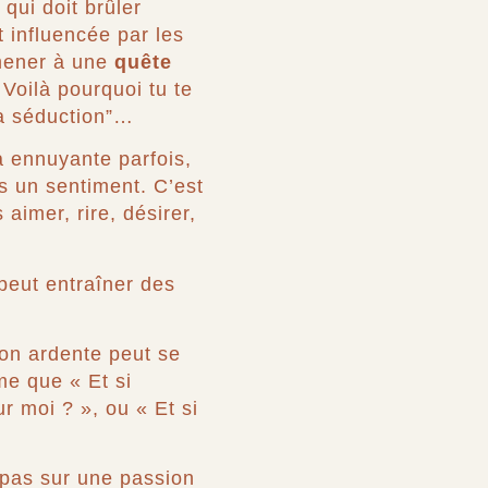
qui doit brûler
 influencée par les
mener à une
quête
Voilà pourquoi tu te
la séduction”…
a ennuyante parfois,
s un sentiment. C’est
aimer, rire, désirer,
 peut entraîner des
sion ardente peut se
me que « Et si
ur moi ? », ou « Et si
pas sur une passion