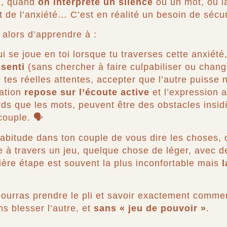
e, quand
on interprète un silence
ou un mot, ou l
 de l’anxiété… C’est en réalité un besoin de sécur
t alors d’apprendre à :
 se joue en toi lorsque tu traverses cette anxiété
ssenti
(sans chercher à faire culpabiliser ou chang
 tes réelles attentes, accepter que l’autre puisse 
ation
repose sur l’écoute active
et l’expression 
urds que les mots, peuvent être des obstacles insid
ouple. 🗣️
habitude dans ton couple de vous dire les choses
re à travers un jeu, quelque chose de léger, avec d
ère étape est souvent la plus inconfortable mais
l
 pourras prendre le pli et savoir exactement commen
ns blesser l’autre, et
sans « jeu de pouvoir »
.