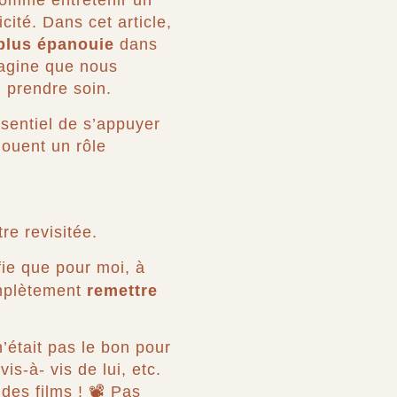
 comme entretenir un
cité. Dans cet article,
plus épanouie
dans
magine que nous
 prendre soin.
ssentiel de s’appuyer
jouent un rôle
tre revisitée.
fie que pour moi, à
omplètement
remettre
n’était pas le bon pour
s-à- vis de lui, etc.
des films ! 📽️ Pas