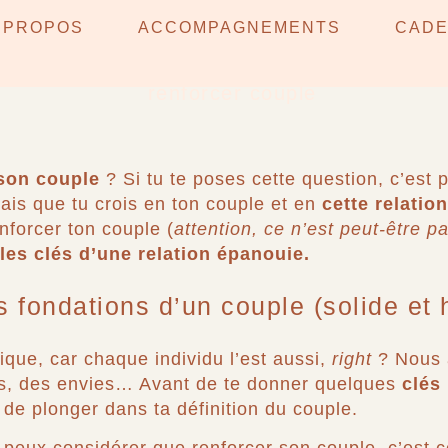
ENFORCER SON COUPLE
 PROPOS
ACCOMPAGNEMENTS
CAD
? 6 ASTUCES POUR Y PA
son couple
? Si tu te poses cette question, c’est
ais que tu crois en ton couple et en
cette relation
forcer ton couple (
attention, ce n’est peut-être p
les clés d’une relation épanouie.
s fondations d’un couple (solide et
que, car chaque individu l’est aussi,
right
? Nous 
res, des envies… Avant de te donner quelques
clés
 de plonger dans ta définition du couple.