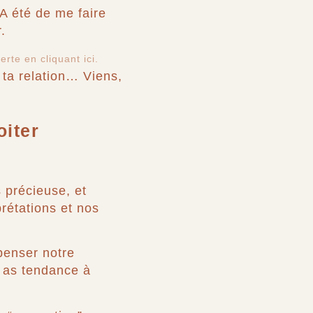
A été de me faire
.
rte en cliquant ici.
ta relation… Viens,
oiter
s précieuse, et
rétations et nos
penser notre
u as tendance à