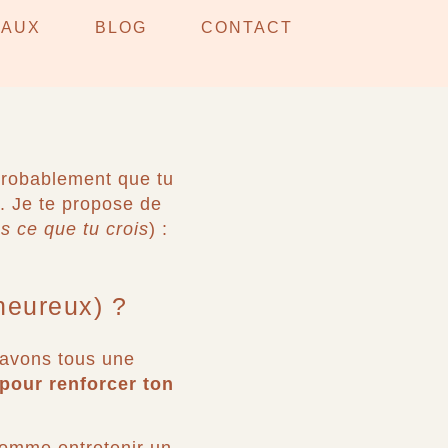
 AU
EAUX
BLOG
CONTACT
RVENIR
 probablement que tu
. Je te propose de
as ce que tu crois
) :
 heureux) ?
avons tous une
 pour renforcer ton