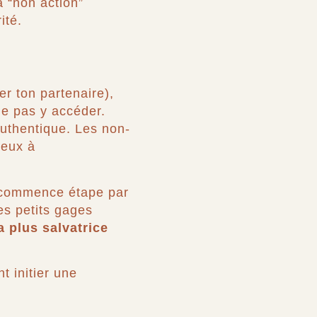
a “non action”
ité.
,
er ton partenaire),
ne pas y accéder.
authentique. Les non-
ieux à
, commence étape par
es petits gages
a plus salvatrice
t initier une